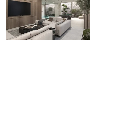
CONTACTO
Tel:
615 605 621
Email:
baltasar.r@baltasarrios.com
UBICACIÓN
Av. Bulevar Príncipe Alfonso de
Hohenlohe
CC El Capricho Planta 1 - Oficina 6
29602 Marbella
© 2026 BR Arquitectos