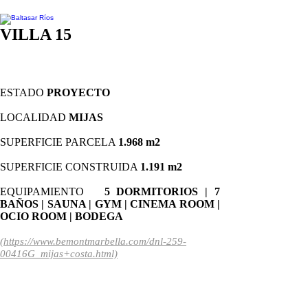
VILLA 15
ESTADO
PROYECTO
LOCALIDAD
MIJAS
SUPERFICIE PARCELA
1.968
m2
SUPERFICIE CONSTRUIDA
1.191
m2
EQUIPAMIENTO
5 DORMITORIOS | 7
BAÑOS | SAUNA | GYM | CINEMA ROOM |
OCIO ROOM | BODEGA
(https://www.bemontmarbella.com/dnl-259-
00416G_mijas+costa.html)