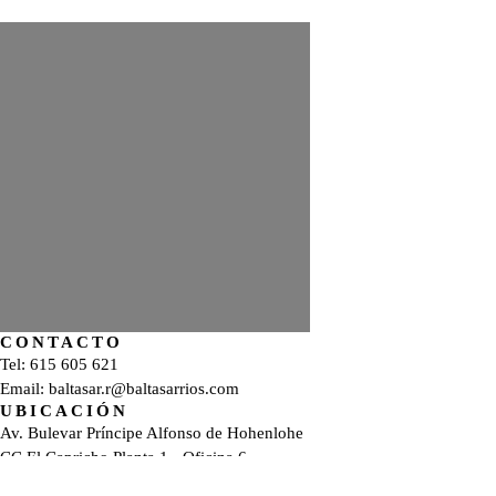
CONTACTO
Tel:
615 605 621
Email:
baltasar.r@baltasarrios.com
UBICACIÓN
Av. Bulevar Príncipe Alfonso de Hohenlohe
CC El Capricho Planta 1 - Oficina 6
29602 Marbella