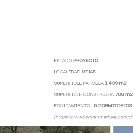
ESTADO
PROYECTO
LOCALIDAD
MIJAS
SUPERFICIE PARCELA
1.409
m2
SUPERFICIE CONSTRUIDA
7
08
m
EQUIPAMIENTO
5 DORMITORIO
(https://www.bemontmarbella.com/dn