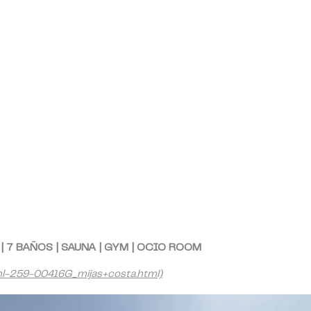
2
S
|
7 BAÑOS | SAUNA | GYM | OCIO ROOM
l-259-00416G_mijas+costa.html)